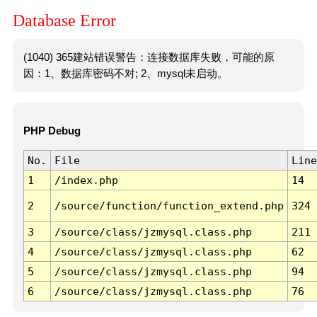
Database Error
(1040) 365建站错误警告：连接数据库失败，可能的原
因：1、数据库密码不对; 2、mysql未启动。
PHP Debug
No.
File
Line
1
/index.php
14
2
/source/function/function_extend.php
324
3
/source/class/jzmysql.class.php
211
4
/source/class/jzmysql.class.php
62
5
/source/class/jzmysql.class.php
94
6
/source/class/jzmysql.class.php
76