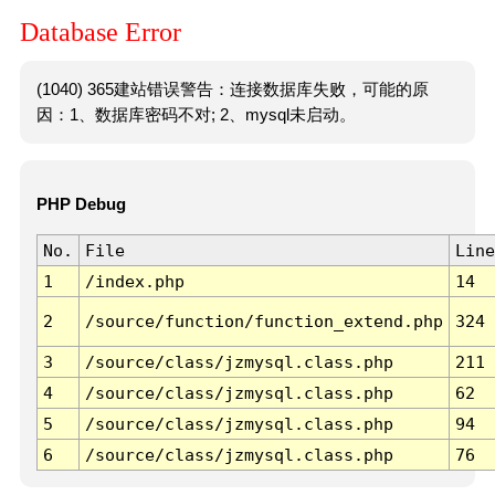
Database Error
(1040) 365建站错误警告：连接数据库失败，可能的原
因：1、数据库密码不对; 2、mysql未启动。
PHP Debug
No.
File
Line
1
/index.php
14
2
/source/function/function_extend.php
324
3
/source/class/jzmysql.class.php
211
4
/source/class/jzmysql.class.php
62
5
/source/class/jzmysql.class.php
94
6
/source/class/jzmysql.class.php
76