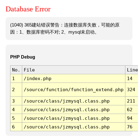
Database Error
(1040) 365建站错误警告：连接数据库失败，可能的原
因：1、数据库密码不对; 2、mysql未启动。
PHP Debug
No.
File
Line
1
/index.php
14
2
/source/function/function_extend.php
324
3
/source/class/jzmysql.class.php
211
4
/source/class/jzmysql.class.php
62
5
/source/class/jzmysql.class.php
94
6
/source/class/jzmysql.class.php
76