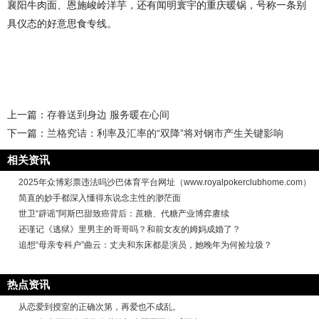
襄阳牛肉面、恩施峻岭洋芋，还有闻明寰宇的重庆暖锅，号称一条别
具仪态的好意思食专线。
上一篇：
存眷送到身边 服务暖在心间
下一篇：
兰格究诘：利率及汇率的“双降”将对钢市产生关键影响
相关资讯
2025年众博彩票违法吗沙巴体育平台网址（www.royalpokerclubhome.com）
简直的妙手都深入懂得东说念主性的渺茫面
世卫“辟谣”阿斯巴甜致癌背后：蔗糖、代糖产业博弈赓续
还谨记《逃狱》里男主的哥哥吗？和前女友的姆妈成婚了？
追想“母亲专科户”曲云：丈夫和东床都是演员，她晚年为何捡垃圾？
热点资讯
从恋爱到授室的正确次第，再爱也不成乱。