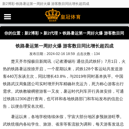
新2博彩-铁路暑运第一周好火爆 游客数目同比增长超四成
你的位置：
新2博彩
>
新2代理
> 铁路暑运第一周好火爆 游客数目同
铁路暑运第一周好火爆 游客数目同比增长超四成
比增长超四成
发布日期：2024-02-16 18:59 点击次数：134
楚天齐市报极目新闻讯（记者潘锡珩 通信员武铁轩）7月1日，火
热的铁路暑运按捺开启，一个星期以来，武铁128个客运站共发送游
客440万东谈主次，同比增长43.8%，与2019年同时基本执平。中国
铁路武汉局集团公司实时增开列车精确补充运力，死力称心游客出行
需求。武铁教唆稠密游客一又友，暑运时代列车开行具体安排，可通
过铁路12306进行查询，也可祥和各地铁路部门和车站发布的信息公
告，以便合理安名次程。
暑运以来，各地学校络续休假，宇宙大部分地区参预旅游旺季。
武铁统领内各站学生、旅游、省亲等客流较为调和，每天游客发送总