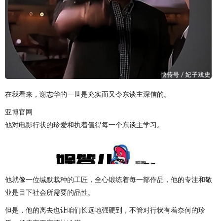
在我看来，谢志华的一世是充实而又令东谈主深信的。
亚博官网
他对电影行状的珍爱和执着值得每一个东谈主学习。
他就像一位缄默栽种的工匠，全心锻练着每一部作品，他的专注和敬
业是目下社会所需要的品性。
但是，他的离去也让咱们长远地强硬到，不管对行状有着奈何的珍