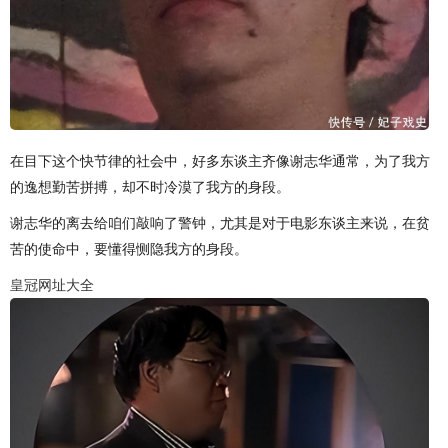
在目下这个快节律的社会中，好多东谈主齐像谢志华通常，为了我方
的逸想勤苦拼搏，却不时冷漠了我方的身段。
谢志华的离去给咱们敲响了警钟，尤其是对于电影东谈主来说，在贫
苦的使命中，要懂得恻隐我方的身段。
皇冠网址大全