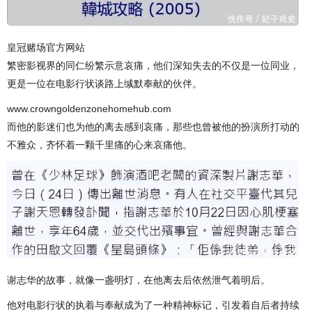
皇冠赌场官方网站
繁密影视界的同仁纷繁示意哀痛，他们深知失去的不仅是一位同业，
更是一位在电影行状谈路上缄默奉献的伙伴。
www.crowngoldenzonehomehub.com
而他的影迷们也为他的离去感到哀痛，那些也曾被他的扮演所打动的
不雅众，齐怀着一颗千里痛的心来哀痛他。
谢志华的故事，就像一盏明灯，在他离去后依然泄气着明后。
他对电影行状的执着与奉献成为了一种精神标记，引发着自后者持续