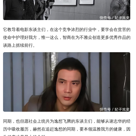
它教导着电影东谈主们，在这个竞争浓烈的行业中，要学会在贫苦的
使命中护理好我方，惟一这么，智商在为不雅众创造更多优秀作品的
谈路上抓续前行。
同期，也但愿社会上统共为逸想飞腾的东谈主们，能够从谢志华的经
历中吸收履历，赫然在追赶逸想的同期，要本领温雅我方的健康，因