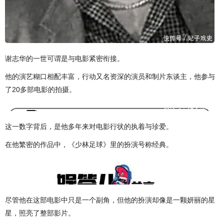
谢志华的一世可谓是与电影紧密衔接。
他的演艺糊口相配丰富，行动又名资深的演员和制片东谈主，他参与
了20多部电影的拍摄。
这一数字背后，是他多年来对电影行状的执着与珍爱。
在他繁密的作品中，《少林足球》里的扮演号称经典。
尽管他在这部电影中只是一个副角，但他的扮演却像是一颗妍丽的星
星，照亮了整部影片。