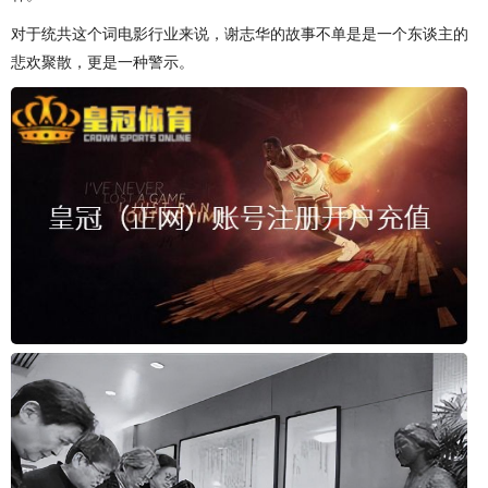
对于统共这个词电影行业来说，谢志华的故事不单是是一个东谈主的
悲欢聚散，更是一种警示。