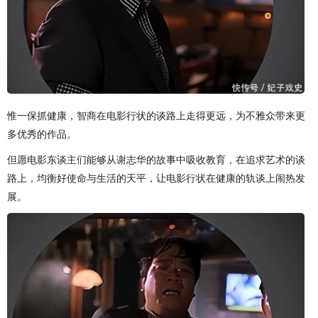
惟一保抓健康，智商在电影行状的谈路上走得更远，为不雅众带来更
多优秀的作品。
但愿电影东谈主们能够从谢志华的故事中吸收教育，在追求艺术的谈
路上，均衡好使命与生活的天平，让电影行状在健康的轨谈上闹热发
展。