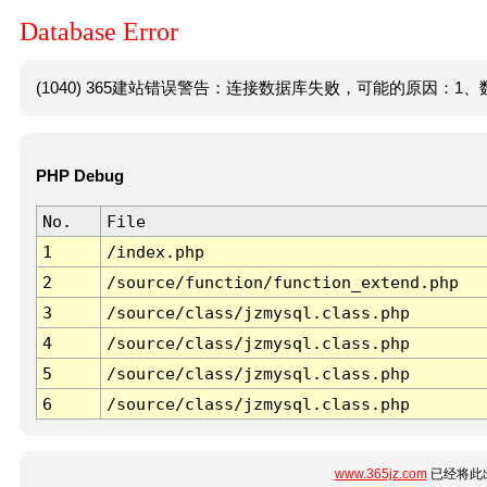
Database Error
(1040) 365建站错误警告：连接数据库失败，可能的原因：1、数
PHP Debug
No.
File
1
/index.php
2
/source/function/function_extend.php
3
/source/class/jzmysql.class.php
4
/source/class/jzmysql.class.php
5
/source/class/jzmysql.class.php
6
/source/class/jzmysql.class.php
www.365jz.com
已经将此