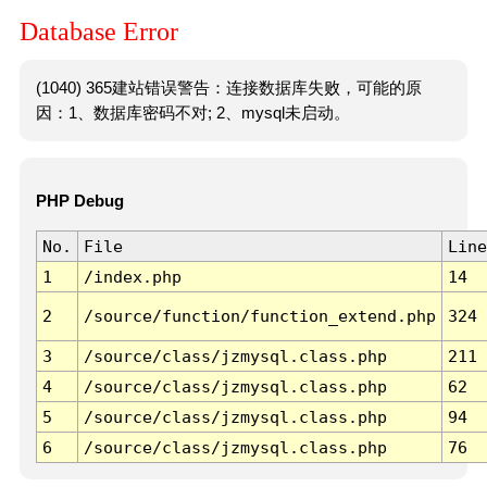
Database Error
(1040) 365建站错误警告：连接数据库失败，可能的原
因：1、数据库密码不对; 2、mysql未启动。
PHP Debug
No.
File
Line
1
/index.php
14
2
/source/function/function_extend.php
324
3
/source/class/jzmysql.class.php
211
4
/source/class/jzmysql.class.php
62
5
/source/class/jzmysql.class.php
94
6
/source/class/jzmysql.class.php
76