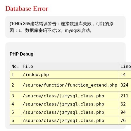
Database Error
(1040) 365建站错误警告：连接数据库失败，可能的原
因：1、数据库密码不对; 2、mysql未启动。
PHP Debug
No.
File
Line
1
/index.php
14
2
/source/function/function_extend.php
324
3
/source/class/jzmysql.class.php
211
4
/source/class/jzmysql.class.php
62
5
/source/class/jzmysql.class.php
94
6
/source/class/jzmysql.class.php
76