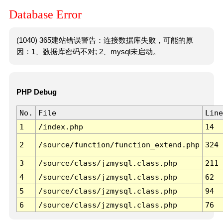
Database Error
(1040) 365建站错误警告：连接数据库失败，可能的原
因：1、数据库密码不对; 2、mysql未启动。
PHP Debug
No.
File
Line
1
/index.php
14
2
/source/function/function_extend.php
324
3
/source/class/jzmysql.class.php
211
4
/source/class/jzmysql.class.php
62
5
/source/class/jzmysql.class.php
94
6
/source/class/jzmysql.class.php
76