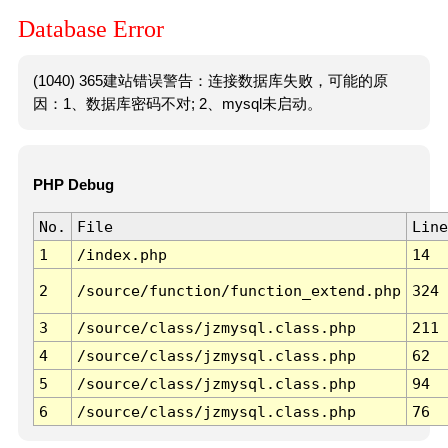
Database Error
(1040) 365建站错误警告：连接数据库失败，可能的原
因：1、数据库密码不对; 2、mysql未启动。
PHP Debug
No.
File
Line
1
/index.php
14
2
/source/function/function_extend.php
324
3
/source/class/jzmysql.class.php
211
4
/source/class/jzmysql.class.php
62
5
/source/class/jzmysql.class.php
94
6
/source/class/jzmysql.class.php
76