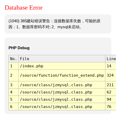
Database Error
(1040) 365建站错误警告：连接数据库失败，可能的原
因：1、数据库密码不对; 2、mysql未启动。
PHP Debug
No.
File
Line
1
/index.php
14
2
/source/function/function_extend.php
324
3
/source/class/jzmysql.class.php
211
4
/source/class/jzmysql.class.php
62
5
/source/class/jzmysql.class.php
94
6
/source/class/jzmysql.class.php
76