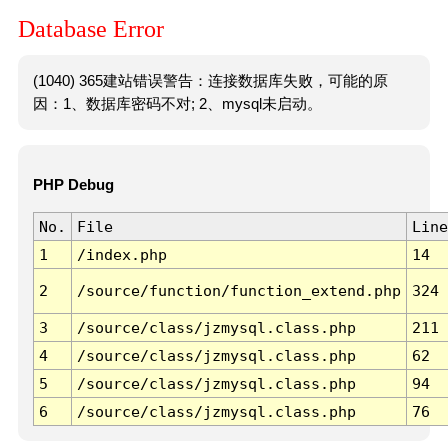
Database Error
(1040) 365建站错误警告：连接数据库失败，可能的原
因：1、数据库密码不对; 2、mysql未启动。
PHP Debug
No.
File
Line
1
/index.php
14
2
/source/function/function_extend.php
324
3
/source/class/jzmysql.class.php
211
4
/source/class/jzmysql.class.php
62
5
/source/class/jzmysql.class.php
94
6
/source/class/jzmysql.class.php
76