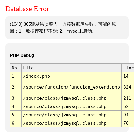
Database Error
(1040) 365建站错误警告：连接数据库失败，可能的原
因：1、数据库密码不对; 2、mysql未启动。
PHP Debug
No.
File
Line
1
/index.php
14
2
/source/function/function_extend.php
324
3
/source/class/jzmysql.class.php
211
4
/source/class/jzmysql.class.php
62
5
/source/class/jzmysql.class.php
94
6
/source/class/jzmysql.class.php
76