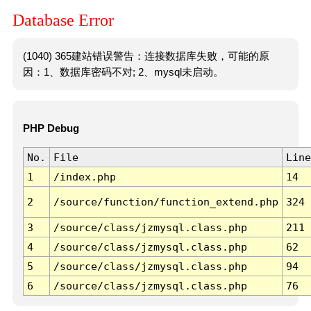
Database Error
(1040) 365建站错误警告：连接数据库失败，可能的原
因：1、数据库密码不对; 2、mysql未启动。
PHP Debug
No.
File
Line
1
/index.php
14
2
/source/function/function_extend.php
324
3
/source/class/jzmysql.class.php
211
4
/source/class/jzmysql.class.php
62
5
/source/class/jzmysql.class.php
94
6
/source/class/jzmysql.class.php
76