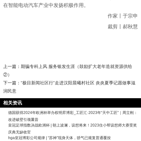
在智能电动汽车产业中发扬积极作用。
作家丨于宗申
裁剪丨郝秋慧
上一篇：
期骗专科上风 服务银发生涯（鼓励扩大老年造就资源供给
②）
下一篇：
“极目新闻社区行”走进汉阳晨曦村社区 炎炎夏季记愿做事滋
润民意
相关资讯
德国获得2024年欧洲杯举办权明昇博彩_工匠汇·2023年“天中工匠”｜周立刚：
改进破壁引颈曩昔
皇冠足球指数决战欧洲杯 | 朝上波澜，设想将来！2023住小帮设想师大赛受奖
庆典无缺收官
hga皇冠博彩公司规律 | “苏神”现身天体，骄气已规复普通覆按