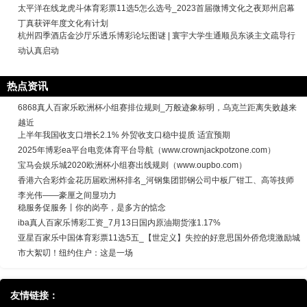
太平洋在线龙虎斗体育彩票11选5怎么选号_2023首届微博文化之夜郑州启幕
丁真获评年度文化有计划
杭州四季酒店金沙厅乐透乐博彩论坛图谜 | 寰宇大学生通顺员东谈主文疏导行
动认真启动
热点资讯
6868真人百家乐欧洲杯小组赛排位规则_万般迹象标明，乌克兰距离失败越来
越近
上半年我国收支口增长2.1% 外贸收支口稳中提质 适宜预期
2025年博彩ea平台电竞体育平台导航（www.crownjackpotzone.com）
宝马会娱乐城2020欧洲杯小组赛出线规则（www.oupbo.com）
香港六合彩炸金花历届欧洲杯排名_河钢集团邯钢公司中板厂钳工、高等技师
李光伟——豪厘之间显功力
稳服务促服务丨你的岗亭，是多方的惦念
iba真人百家乐博彩工资_7月13日国内原油期货涨1.17%
亚星百家乐中国体育彩票11选5五_【世定义】失控的好意思国外侨危境激励城
市大絮叨！纽约住户：这是一场
友情链接：