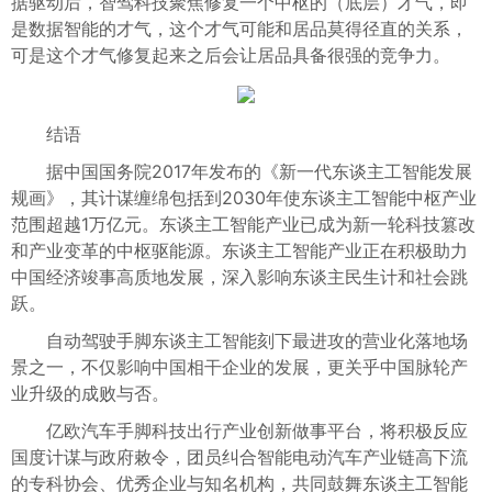
据驱动后，智驾科技聚焦修复一个中枢的（底层）才气，即
是数据智能的才气，这个才气可能和居品莫得径直的关系，
可是这个才气修复起来之后会让居品具备很强的竞争力。
结语
据中国国务院2017年发布的《新一代东谈主工智能发展
规画》，其计谋缠绵包括到2030年使东谈主工智能中枢产业
范围超越1万亿元。东谈主工智能产业已成为新一轮科技篡改
和产业变革的中枢驱能源。东谈主工智能产业正在积极助力
中国经济竣事高质地发展，深入影响东谈主民生计和社会跳
跃。
自动驾驶手脚东谈主工智能刻下最进攻的营业化落地场
景之一，不仅影响中国相干企业的发展，更关乎中国脉轮产
业升级的成败与否。
亿欧汽车手脚科技出行产业创新做事平台，将积极反应
国度计谋与政府敕令，团员纠合智能电动汽车产业链高下流
的专科协会、优秀企业与知名机构，共同鼓舞东谈主工智能