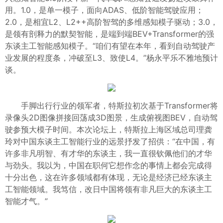
用。1.0，是单一模子，面向ADAS、低阶智能驾驶应用；
2.0，是相宜L2、L2++高阶智驾的多维感知模子驱动；3.0，
是领有剖释力的默契智能，是端到端BEV+Transformer的强
东谈主工智能感知模子。“咱们有望在本年，看到自动驾驶产
业发展的程度条，冲破至L3、致使L4。”杨永平乐不雅地预计
谈。
手脚出行行业的领军者，特斯拉初次基于Transformer将
录像头2D图像拼接回荡成3D图景，生成俯视图BEV，自动驾
驶参预大模子时间。本次论坛上，特斯拉上海区域总司理龚
玲对中国东谈主工智能行业的远景抒发了招供：“在中国，有
许多非凡明智、有才华的东谈主，我一直很钦佩他们的才华
与劲头。我以为，中国在职何它想作念的事情上都会完成得
十分出色，这在许多领域都有体现，无论是经济已经东谈主
工智能领域。我笃信，改日中国将领有非凡巨大的东谈主工
智能才气。”