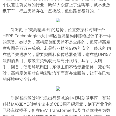
个快速往前发展的行业，既然大众搭上了这辆车，就不要放
纵下车，行业天然存在一些挑战，但出路是很好的。”
针对刻下“去高精舆图”的趋势，位置数据和时刻平台
HERE Technologies大中华区首席架构师陈艳提议了不一样
的宗旨。她以为，高精度舆图天然不是全能的，但莫得高精
度舆图是万万弗成的。若是行业处分99%的安全，终末的1%
亦然至关进攻的，需要舆图和多传感器会通，这亦然UN157
法例的条目。东谈主类驾驶无法离开眼睛、耳朵，大脑，
手，回首，使用导航舆图，东谈主们不错毋庸记路，死心驾
驶，高精度舆图对自动驾驶汽车而言亦然回首，让车在已知
的环境中安全行驶。
手脚智能驾驶和忠良出行领域的中枢时刻做事商，智驾
科技MAXIEYE创举东谈主兼CEO周圣砚示意，刻下产业化的
已经车端模子，但在BEV Transformer以及自动驾驶变为数