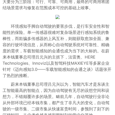
大要分为三阶段：可行、可靠、可商用，最终的可商用将团
结场景需求与修复在范围成本可控的基础上竣事。
环境感知手脚自动驾驶的要害步伐，是行车安全性和智
能性的保险。单一传感器很难对复杂场景进行感知系统的鲁
棒性，而欺骗多传感器的上风互补，则能获取愈加全面、兼
容的行驶环境信息，从而称心自动驾驶系统对可靠性、精确
度的需求，车载智能感知的会通也成为当下的大标的。在蔚
来本钱董事总司理吕元兴的主抓下，法雷奥、HERE
Technologies、Innoviz以及智驾科技MAXIEYE等多家企业
针对《迈向感知3.0——车载智能感知的会通之谈》话题张开
了热烈的推断。
蔚来本钱董事总司理吕元兴以为，智能汽车才是东谈主
工智能最高的智能点，因为自动驾驶有无尽的设想空间和设
想力，不错颠覆许多的场景。畴前几年，自动驾驶行业非论
从外部环境已经本钱市集，都产生了非凡大的变化，自动驾
驶的一级市集、二级市集从快速富贵时间，参预到了刻下的