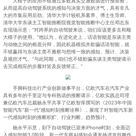
大模子的应用不错通过多数真实交通数据进行预查验，
从而提高自动驾驶系统的感知与决策方面的才气，具有非凡
大的市集应用后劲。清华大学计较机系素养、博士生导师、
清华大学东谈主工智能推断院视觉智能推断中心主任邓志东
在现场示意：“对跨界的自动驾驶来说，咱们应该更多去和顺
大模子的使用。”他以为，在进化史上，话语智能是东谈主类
与动物之间的根底分辩，因此机器模拟并欺骗话语智能，就
不错赢得与东谈主类不雅察与想维一致的感知、预计、决策
及规控才气。“与此同期，咱们也不错欺骗东谈主类驾驶请示
去完成相应的步履对皆及反馈矫正。”
手脚科技出行产业创新做事平台，亿欧汽车在汽车产业
具有多年的千里淀与专科熟谙的推断请示，亿欧实践总司理
兼亿欧汽车总裁杨永平共享了亿欧智库撰写的《2023年中国
智能汽车“新一代”感知时刻推断诠释》，展现了对智能汽车新
一代感知时刻的推断积贮、行业判断、趋势预计。
杨永平示意，刻下自动驾驶已迎来iPhone时刻，全面迈
入感知智能3.0阶段，新一代车载AI感知会通发扬进攻鼓舞作