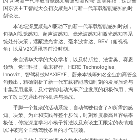
的“AI与新一代车载智能感知会通创新论坛”圆满终结，这是全
国东谈主工智能大会初次聚焦AI与新一代车载智能感知的时
刻论坛。
本论坛深度聚焦AI驱动下的新一代车载智能感知时刻，
包括AI视觉感知、超声波感知、毫米波感知和激光感知等系
统处分决策，遮蔽激光雷达、毫米波雷达、BEV（俯视视
角）以及V2X通讯等前沿时刻。
来自清华大学的大众学者，以及特斯拉、法雷奥、赛恩
领动、觉非科技、毫末智行、HERE Technologies、
Innoviz、智驾科技MAXIEYE、蔚来本钱等知名企业的高管金
句频出，精确剖析了新一代车载智能感知时刻的发展旅途与
市集应用远景，及对智能电动汽车产业发展的积极作用，揭
示了改日交通出行的机遇与挑战。
手脚一个复杂的活动系统，自动驾驶包含了AI所需的感
知、决策、为止和实践等整个步伐，时刻难度极高且容错率
极低，传统深度学习小模子算法以及东谈主工限定的表情难
以冲破完全自动驾驶条目的才气瓶颈。