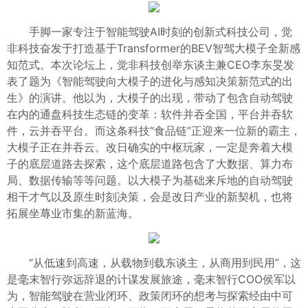
手脚一家专注于智能驾驶AI时刻的创新式科技公司，觉
非科技奋发于打造基于Transformer的BEV智驾大模子全新感
知范式。本次论坛上，觉非科技创举东谈主兼CEO李东旻发
表了题为《智能驾驶向大模子的进化与感知决策新范式的出
生》的演讲。他以为，大模子的出现，带动了包含自动驾驶
在内的通盘科技生态链的变革：软件并吞全国，平台并吞软
件，云并吞平台。而这条科技“食品链”正迎来一位新的霸主，
大模子正在并吞云。改日确实的中枢玩家，一定是奔着大模
子的底层道路去探索，这个底层道路包含了大数据、算力布
局、数据传输等等问题。以大模子为基础来斥地的自动驾驶
相干才气以及原生时刻决策，会是改日产业的新契机，也将
拓展坐蓐业市集的新蓝海。
“从低速到高速，从载物到载东谈主，从商用到民用”，这
是毫末智行弥远辞退的计谋发展旅途，毫末智行COO侯军以
为，智能驾驶在营业闭环、政策闭环的想考与探索经由中可