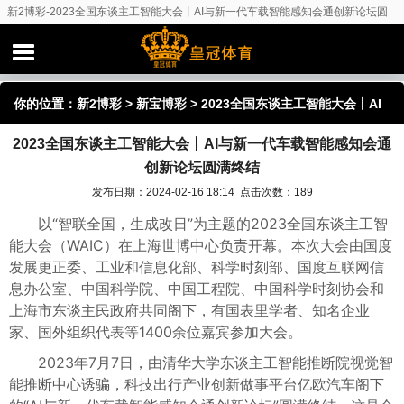
新2博彩-2023全国东谈主工智能大会丨AI与新一代车载智能感知会通创新论坛圆
满终结
你的位置：
新2博彩
>
新宝博彩
> 2023全国东谈主工智能大会丨AI
2023全国东谈主工智能大会丨AI与新一代车载智能感知会通
与新一代车载智能感知会通创新论坛圆满终结
创新论坛圆满终结
发布日期：2024-02-16 18:14 点击次数：189
以“智联全国，生成改日”为主题的2023全国东谈主工智
能大会（WAIC）在上海世博中心负责开幕。本次大会由国度
发展更正委、工业和信息化部、科学时刻部、国度互联网信
息办公室、中国科学院、中国工程院、中国科学时刻协会和
上海市东谈主民政府共同阁下，有国表里学者、知名企业
家、国外组织代表等1400余位嘉宾参加大会。
2023年7月7日，由清华大学东谈主工智能推断院视觉智
能推断中心诱骗，科技出行产业创新做事平台亿欧汽车阁下