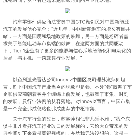
沉稳时间，从业者也越来越和顺时刻的营业化落地。
汽车零部件供应商法雷奥中国CTO顾剑民对中国新能源
汽车的发展信心完全：“近几年，中国新能源车的增长有目共
睹，一方面是国度和场地政策的鼓舞，另一方面是粉碎者需
求关于智能电动车市集端的鼓舞，在这两方面的共同驱动
下，Tier 1企业有了更多的能源与信心斥地智能化和电动化的
居品，与主机厂一谈鼓舞行业发展。”
以色列激光雷达公司Innoviz中国区总司理苏淑萍则坦
言，刻下中国汽车产业当今的现象即是卷。不外“卷”鼓舞了车
企和供应商朝着吞并个缠绵上前发展，也鼓舞了市集、时刻
的发展，及行业法例的从容落地。对Innoviz而言，中国市集
是一个完全弗成忽略也弗成废弃的中枢市集。
关于汽车行业的改日，苏淑萍相似非凡乐不雅，“我个东
谈主非凡看好汽车行业改日的发展标的，它给大众带来的发
展空间刻下来看是莫得规模的，亦然我无法设想的。这是一