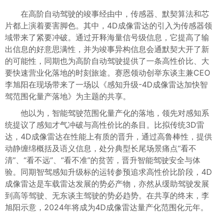
在高阶自动驾驶的竣事经由中，传感器、默契算法和芯
片都上演着要害脚色。其中，4D成像雷达的引入为传感器领
域带来了紧要冲破。通过开释海量信号级信息，它提高了输
出信息的好意思满性，并为竣事异构信息会通默契大开了新
的可能性，同期也为高阶自动驾驶提供了一条高性价比、大
要快速营业化落地的时刻旅途。赛恩领动创举东谈主兼CEO
李旭阳在现场带来了一场以《感知升级-4D成像雷达加快智
驾范围化量产落地》为主题的共享。
他以为，智能驾驶范围化量产化的落地，领先对感知系
统提议了感知才气冲破与高性价比的条目。比拟传统3D雷
达，4D成像雷达在性能上有质的晋升，通过高鲁棒性，提供
动静缠绵概括及语义信息，处分典型长尾场景痛点“看不
清”、“看不远”、“看不准”的贫苦，晋升智能驾驶安全与体
验。同期智驾感知升级标的运转参预追求高性价比阶段，4D
成像雷达是车载雷达发展的势必产物，亦然从缓助驾驶发展
到高等驾驶、无东谈主驾驶的势必趋势。在共享的终末，李
旭阳示意，2024年将成为4D成像雷达量产化范围化元年。