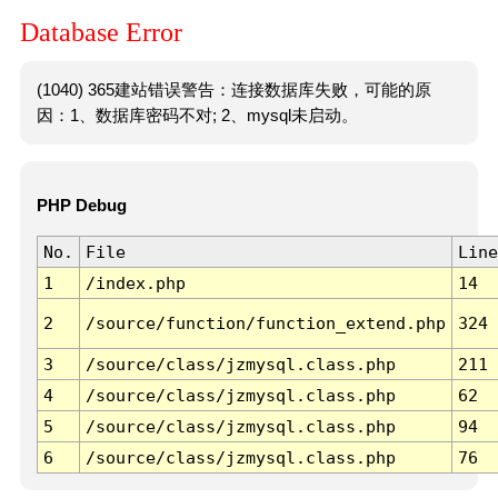
Database Error
(1040) 365建站错误警告：连接数据库失败，可能的原
因：1、数据库密码不对; 2、mysql未启动。
PHP Debug
No.
File
Line
1
/index.php
14
2
/source/function/function_extend.php
324
3
/source/class/jzmysql.class.php
211
4
/source/class/jzmysql.class.php
62
5
/source/class/jzmysql.class.php
94
6
/source/class/jzmysql.class.php
76