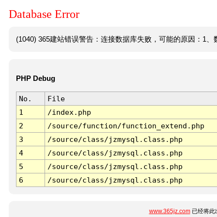
Database Error
(1040) 365建站错误警告：连接数据库失败，可能的原因：1、数
PHP Debug
No.
File
1
/index.php
2
/source/function/function_extend.php
3
/source/class/jzmysql.class.php
4
/source/class/jzmysql.class.php
5
/source/class/jzmysql.class.php
6
/source/class/jzmysql.class.php
www.365jz.com
已经将此