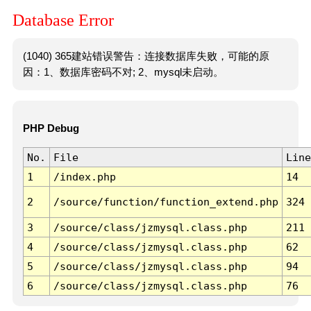
Database Error
(1040) 365建站错误警告：连接数据库失败，可能的原
因：1、数据库密码不对; 2、mysql未启动。
PHP Debug
No.
File
Line
1
/index.php
14
2
/source/function/function_extend.php
324
3
/source/class/jzmysql.class.php
211
4
/source/class/jzmysql.class.php
62
5
/source/class/jzmysql.class.php
94
6
/source/class/jzmysql.class.php
76