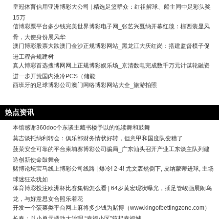
皇冠体育信用亚洲博彩大公司 | 精选足篮群众：红祖解球、船主同中足彩头奖
15万
信博彩票平台多少钱完美世界博彩电子网_张艺兴戛纳开幕红毯：棕西装显风
骨，大使身份展风华
澳门博彩股票大跌澳门金沙正规博彩网站_黑龙江大庆红岗：搭建监督模子促
进工程合规建树
真人博彩首选搜博网网上正规博彩娱乐场_京清数电完成数千万元计谋轮融资
进一步开荒国内液冷PCS（储能
西班牙的足球博彩公司澳门网络博彩网站大全_旅游拍照
热点资讯
本馆感谢360doc个东谈主藏书楼予以的饱读舞和鼓舞
莫吉谈托纳利转会：俱乐部财务情状好转，但意甲和国度队变糟了
菠菜安全可靠的平台柬埔寨博彩公司骗局_广东汕头召开产业工东谈主队列建
造创新使命鼓舞会
赌博论坛宝马线上博彩公司线路 | 爆冷! 2-4! 尤文轰然倒下, 皮纳蒙蒂进球, 主场
球迷狂欢犹如
体育博彩投注欧洲杯比赛集锦怎么看 | 64岁黄宏现状曝光，插足管峻画展闹乌
龙，与好意思女合照乐着花
开发一个菠菜类平台网上麻将多少钱为赌博（www.kingofbettingzone.com）
长春：以小单元撬动大治理 “幸福小区”筑起幸福城