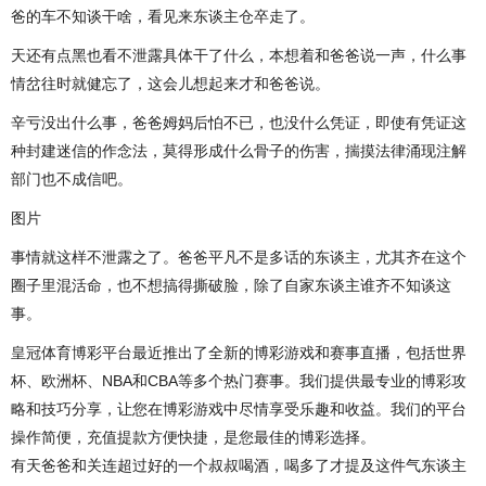
爸的车不知谈干啥，看见来东谈主仓卒走了。
天还有点黑也看不泄露具体干了什么，本想着和爸爸说一声，什么事
情岔往时就健忘了，这会儿想起来才和爸爸说。
辛亏没出什么事，爸爸姆妈后怕不已，也没什么凭证，即使有凭证这
种封建迷信的作念法，莫得形成什么骨子的伤害，揣摸法律涌现注解
部门也不成信吧。
图片
事情就这样不泄露之了。爸爸平凡不是多话的东谈主，尤其齐在这个
圈子里混活命，也不想搞得撕破脸，除了自家东谈主谁齐不知谈这
事。
皇冠体育博彩平台最近推出了全新的博彩游戏和赛事直播，包括世界
杯、欧洲杯、NBA和CBA等多个热门赛事。我们提供最专业的博彩攻
略和技巧分享，让您在博彩游戏中尽情享受乐趣和收益。我们的平台
操作简便，充值提款方便快捷，是您最佳的博彩选择。
有天爸爸和关连超过好的一个叔叔喝酒，喝多了才提及这件气东谈主