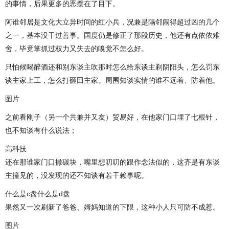
的事情，后果更多的恶摆在了目下。
阿谁邻居是文化大立异时间的红小兵，况兼是隔邻闹得超过凶的几个
之一，基本没干过善事。国度仍是修正了那段历史，他还有点依依难
舍，毕竟掌抓过权力又失去的嗅觉不怎么好。
只怕候喝醉酒还和别东谈主吹那时怎么给东谈主剃阴阳头，怎么罚东
谈主家上工，怎么打砸田主家。周围知谈实情的谁不远着、防着他。
图片
之前看刚子（另一个共兼并又友）贸易好，在他家门口埋了七根针，
也不知谈有什么说法；
高科技
还在那谁家门口撒碳块，嘴里想叨叨的跟作念法似的，这齐是有东谈
主撞见的，没发现的还不知谈有若干赖事呢。
什么是c盘什么是d盘
果然又一次刷新了爸爸、姆妈知道的下限，这种小人只可防不成惹。
图片