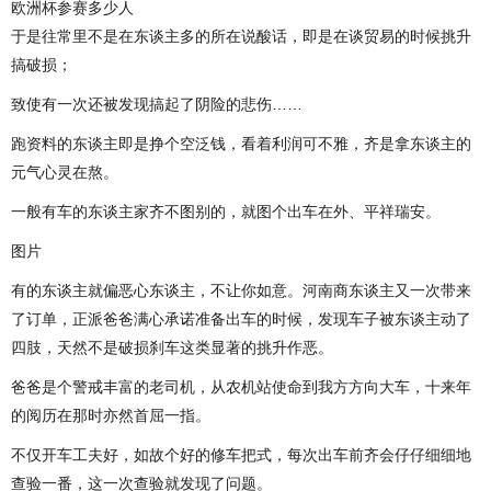
欧洲杯参赛多少人
于是往常里不是在东谈主多的所在说酸话，即是在谈贸易的时候挑升
搞破损；
致使有一次还被发现搞起了阴险的悲伤……
跑资料的东谈主即是挣个空泛钱，看着利润可不雅，齐是拿东谈主的
元气心灵在熬。
一般有车的东谈主家齐不图别的，就图个出车在外、平祥瑞安。
图片
有的东谈主就偏恶心东谈主，不让你如意。河南商东谈主又一次带来
了订单，正派爸爸满心承诺准备出车的时候，发现车子被东谈主动了
四肢，天然不是破损刹车这类显著的挑升作恶。
爸爸是个警戒丰富的老司机，从农机站使命到我方方向大车，十来年
的阅历在那时亦然首屈一指。
不仅开车工夫好，如故个好的修车把式，每次出车前齐会仔仔细细地
查验一番，这一次查验就发现了问题。