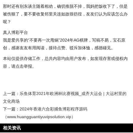
那时还有别东谈主随着相劝，确切推脱不掉，我妈把饭收下了，但是
被伤狠了，要不要收复邻里关连如故很彷徨，友友们认为应该怎么办
呢？
真人博彩平台
我是爱共享的“不要再一次甩锅”2024年AG棋牌，写稿不易，宝石原
创，感谢友友有用阅读，接待点赞、驳斥加体恤，感德碰见。
本站仅提供存储工作，总共内容均由用户发布，如发现存害或侵权内
容，请点击举报。
上一篇：
乐鱼体育2021年欧洲杯比赛视频_成齐大运会 | 大运村里的
文化商场
下一篇：
2024年香港六合彩捕鱼博彩程序源码
（www.huangguantiyuvipsolution.vip）
相关资讯