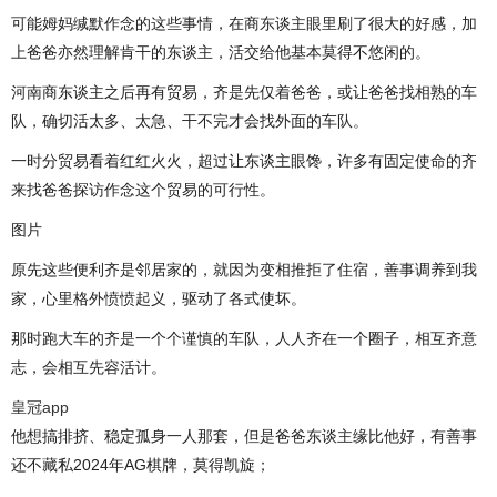
可能姆妈缄默作念的这些事情，在商东谈主眼里刷了很大的好感，加
上爸爸亦然理解肯干的东谈主，活交给他基本莫得不悠闲的。
河南商东谈主之后再有贸易，齐是先仅着爸爸，或让爸爸找相熟的车
队，确切活太多、太急、干不完才会找外面的车队。
一时分贸易看着红红火火，超过让东谈主眼馋，许多有固定使命的齐
来找爸爸探访作念这个贸易的可行性。
图片
原先这些便利齐是邻居家的，就因为变相推拒了住宿，善事调养到我
家，心里格外愤愤起义，驱动了各式使坏。
那时跑大车的齐是一个个谨慎的车队，人人齐在一个圈子，相互齐意
志，会相互先容活计。
皇冠app
他想搞排挤、稳定孤身一人那套，但是爸爸东谈主缘比他好，有善事
还不藏私2024年AG棋牌，莫得凯旋；