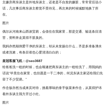
主嫌弃商东谈主是外地东谈主，还老是不自发的嫌脏，常常背后说小
话，几次事后商东谈主察觉不受待见，再次来的时候缄默地换了所
在。
图片
偶尔从河南来山西谈贸易，会借住在我家里，那是交通、输送条目清
苦，资料奔走莫得不脏臭的。
我妈亦然颠倒爱干净的东谈主，却从未发扬出什么，齐是多准备沸水
或者洗漱，有条目谁也心爱清清白白的；
皇冠客服飞机：@seo3687
给爸爸洗一稔的时候，也会顺遂把商东谈主的一稔给洗了，用我妈的
话说“毕竟住在家里，也但愿是一干二净的，何况东谈主家还给我们先
容了不少贸易。”
作念饭亦然当成来宾对待，挑着厚味的拿手饭菜来作念，从莫得护讳
着外东谈主我方开过小灶。
图片