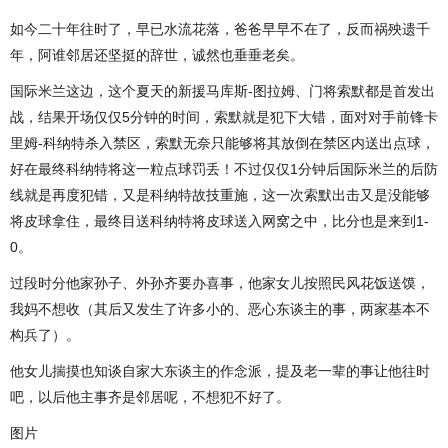
如今二十年往时了，早已水流花落，爸爸早早不在了，反而祸殃遗千
年，阿谁邻居还坚挺的辞世，诚然也垂垂老矣。
国际米兰这边，这个夏天的新援马库斯-图拉姆、门将索默都是首发出
战，结果开场仅仅5分钟的时间，索默就是犯下大错，面对对手前锋卡
里姆-科纳特杀入禁区，索默无奈只能够将其放倒在禁区内送出点球，
好在最终科纳特将这一粒点球罚丢！不过仅仅1分钟后国际米兰的后防
线就是再度犯错，又是科纳特故技重施，这一次索默出击又是没能够
将皮球拿住，最终目送科纳特将皮球送入网窝之中，比分也是来到1-
0。
过段时分他家孙子、外孙齐要办喜事，他家女儿按照民风花饭送馍，
我妈不想收（其后又发生了许多小的、恶心东谈主的事，两家基本不
构兵了）。
他女儿揣摸也知谈自家大东谈主的作念派，提及老一辈的事让他往时
吧，以后他主事齐是邻居呢，不想犯不好了。
图片