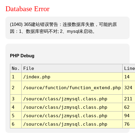
Database Error
(1040) 365建站错误警告：连接数据库失败，可能的原
因：1、数据库密码不对; 2、mysql未启动。
PHP Debug
No.
File
Line
1
/index.php
14
2
/source/function/function_extend.php
324
3
/source/class/jzmysql.class.php
211
4
/source/class/jzmysql.class.php
62
5
/source/class/jzmysql.class.php
94
6
/source/class/jzmysql.class.php
76