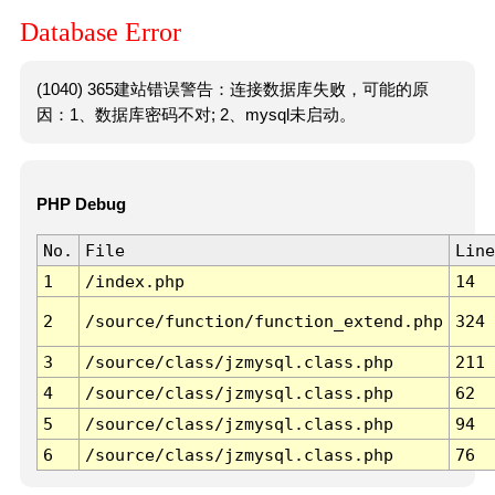
Database Error
(1040) 365建站错误警告：连接数据库失败，可能的原
因：1、数据库密码不对; 2、mysql未启动。
PHP Debug
No.
File
Line
1
/index.php
14
2
/source/function/function_extend.php
324
3
/source/class/jzmysql.class.php
211
4
/source/class/jzmysql.class.php
62
5
/source/class/jzmysql.class.php
94
6
/source/class/jzmysql.class.php
76