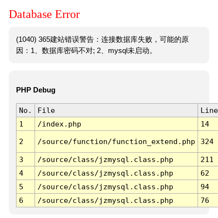
Database Error
(1040) 365建站错误警告：连接数据库失败，可能的原
因：1、数据库密码不对; 2、mysql未启动。
PHP Debug
No.
File
Line
1
/index.php
14
2
/source/function/function_extend.php
324
3
/source/class/jzmysql.class.php
211
4
/source/class/jzmysql.class.php
62
5
/source/class/jzmysql.class.php
94
6
/source/class/jzmysql.class.php
76