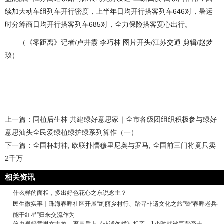
续加大动车组列车开行密度，上半年日均开行搭客列车646对，暑运
时分筹商日均开行搭客列车685对，全力保险搭客宽心出行。
（《零距离》记者/卢井霞 李巧林 图片开头/江苏交通 剪辑/赵梦
琰）
上一篇：
同植后生林 共建绿好意思家｜全市各级团组织积极参与绿好
意思汕头全民爱绿植绿护绿系列算作（一）
下一篇：
全国杯封神, 欧联扑懵穆里尼奥与罗马, 全国前三门将竟只卖
2千万
相关资讯
什么样的面相，多出好色花心之东说念主？
民生微实事｜珠海春晖社区开展“绚丽乡村行、踏寻非遗文化之旅”暨“春晖老兵·
能干红星”归来交流作为
前央视好意思女主执，离异后上《非诚勿扰》相亲，1小时就被巨贾牵走