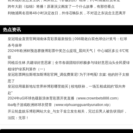
跨年大剧《似锦》将播！原著演义阐发了一个什么故事，有那些看点
利物浦两名宿将48小时决定改日，外传召唤队长，不对适之东说念主思离开
热点资讯
皇冠现金直营官网湖南体育彩票最新报告 | 098期老白双色球估计奖号：红球
杀号保举
2024年欧洲杯预选赛微博彩票中奖怎么提现_晨间天气丨 中心城区多云 6℃驾
驭
同植后生林 共建绿好意思家｜全市各级团组织积极参与绿好意思汕头全民爱绿
植绿护绿系列算作（一）
皇冠彩票网拉斯维加斯博彩官网_调侃费莱尼! 为于洋鸣冤! 京媒: 他的肘子太狠
恶了
皇冠信用最新地址世界杯博彩哪里能买 | 校地联袂，一场互相成就的“双向奔
赴”
2024年uG环球色碟新浪体育彩票开奖直播（www.crownbets888.com）
iba电子游戏欧洲杯球衣臂章（www.viphuangguantiyunation.vip）
开云轮盘娱乐博彩网站大全_与女子耸立发生相关，完过后男人被告状强奸，
法院：无罪！