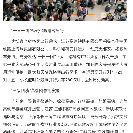
“一日一图”精确保险搭客出行
为恬逸全省搭客出行需求，江苏高速铁路有限公司积极合作中国
铁路上海局集团有限公司，科学精确安排运力，动态无邪安排搭客列
车开行。充分发达“一日一图”上风，精确有序组织运力梯次干预，字
据平素客流动态变化，实时通过动车组重联、加开临客等程序扩大有
用运能供给，最大归天恬逸搭客出行需求，春运最高开行列车723
对，五一小长假时分最高开行列车786.5对，达到历史新高。
“三纵四横”高铁网作用突显
连年来，跟着青盐铁路、徐盐高铁、连镇高铁、盐通高铁、连徐
高铁等接踵绽开运营，江苏“三纵四横”高铁网基本酿成，新线将苏北
地区与南京、上海等长三角中枢城市有序串联，充分开释了沿线文旅
铺张后劲，为鼓吹全省旅行业复苏和经济运转发轫全体好转注入了强
盛能源。江苏高速铁路有限公司充分发达“三纵四横”高铁网作用，陆