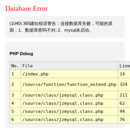
Database Error
(1040) 365建站错误警告：连接数据库失败，可能的原
因：1、数据库密码不对; 2、mysql未启动。
PHP Debug
No.
File
Line
1
/index.php
14
2
/source/function/function_extend.php
324
3
/source/class/jzmysql.class.php
211
4
/source/class/jzmysql.class.php
62
5
/source/class/jzmysql.class.php
94
6
/source/class/jzmysql.class.php
76