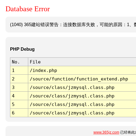
Database Error
(1040) 365建站错误警告：连接数据库失败，可能的原因：1、数
PHP Debug
No.
File
1
/index.php
2
/source/function/function_extend.php
3
/source/class/jzmysql.class.php
4
/source/class/jzmysql.class.php
5
/source/class/jzmysql.class.php
6
/source/class/jzmysql.class.php
www.365jz.com
已经将此