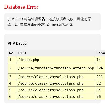
Database Error
(1040) 365建站错误警告：连接数据库失败，可能的原
因：1、数据库密码不对; 2、mysql未启动。
PHP Debug
No.
File
Line
1
/index.php
14
2
/source/function/function_extend.php
324
3
/source/class/jzmysql.class.php
211
4
/source/class/jzmysql.class.php
62
5
/source/class/jzmysql.class.php
94
6
/source/class/jzmysql.class.php
76