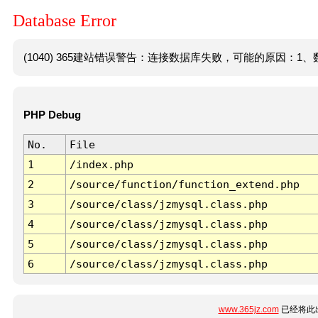
Database Error
(1040) 365建站错误警告：连接数据库失败，可能的原因：1、数
PHP Debug
No.
File
1
/index.php
2
/source/function/function_extend.php
3
/source/class/jzmysql.class.php
4
/source/class/jzmysql.class.php
5
/source/class/jzmysql.class.php
6
/source/class/jzmysql.class.php
www.365jz.com
已经将此