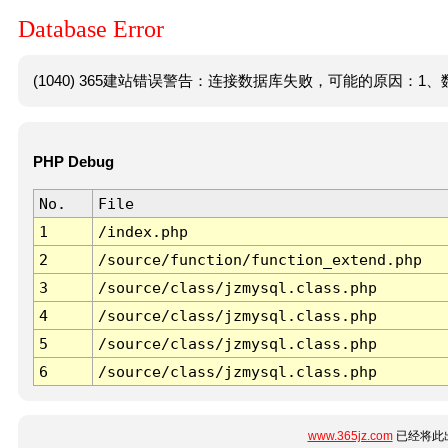
Database Error
(1040) 365建站错误警告：连接数据库失败，可能的原因：1、数
PHP Debug
No.
File
1
/index.php
2
/source/function/function_extend.php
3
/source/class/jzmysql.class.php
4
/source/class/jzmysql.class.php
5
/source/class/jzmysql.class.php
6
/source/class/jzmysql.class.php
www.365jz.com
已经将此