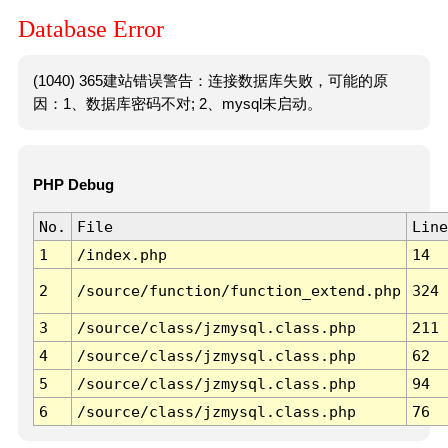
Database Error
(1040) 365建站错误警告：连接数据库失败，可能的原
因：1、数据库密码不对; 2、mysql未启动。
PHP Debug
No.
File
Line
1
/index.php
14
2
/source/function/function_extend.php
324
3
/source/class/jzmysql.class.php
211
4
/source/class/jzmysql.class.php
62
5
/source/class/jzmysql.class.php
94
6
/source/class/jzmysql.class.php
76