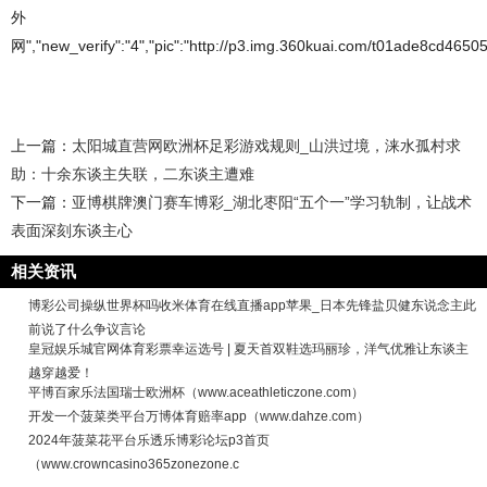
外
网","new_verify":"4","pic":"http://p3.img.360kuai.com/t01ade8cd465053
上一篇：
太阳城直营网欧洲杯足彩游戏规则_山洪过境，涞水孤村求
助：十余东谈主失联，二东谈主遭难
下一篇：
亚博棋牌澳门赛车博彩_湖北枣阳“五个一”学习轨制，让战术
表面深刻东谈主心
相关资讯
博彩公司操纵世界杯吗收米体育在线直播app苹果_日本先锋盐贝健东说念主此
前说了什么争议言论
皇冠娱乐城官网体育彩票幸运选号 | 夏天首双鞋选玛丽珍，洋气优雅让东谈主
越穿越爱！
平博百家乐法国瑞士欧洲杯（www.aceathleticzone.com）
开发一个菠菜类平台万博体育赔率app（www.dahze.com）
2024年菠菜花平台乐透乐博彩论坛p3首页
（www.crowncasino365zonezone.c