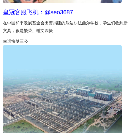
皇冠客服飞机：@seo3687
在中国和平发展基金会出资捐建的瓜达尔法曲尔学校，学生们收到新
文具，很是繁荣。谢文园摄
幸运快艇三公