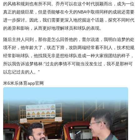
的风格和规则也有所不同。乔丹可以在这个时代脱颖而出，成为一位
真正的超级巨星，但是否能够在今天的NBA中取得同样的成就还需要
进一步探讨。因此，我们需要更深入地挖掘这个话题，探究不同时代
的差异和影响，从而更好地理解球员和球队的表现。
随后主持人问到，那你是怎么回答他的，普尔说道，我明白追梦的处
境不好，他年龄大了，状态下滑，攻防两端经常看不到人，技术犯规
经常影响球队，他找我无非是想给球队造成一种大家很团结的样子，
所以我告诉追梦格林:“过去的事情不可能当没发生过，我不是那种可
以忘记过去的人。”
米6米乐体育app官网