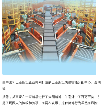
由中国和巴基斯坦企业共同打造的巴基斯坦快递智能分配中心。金 叶
摄
据悉，某富豪在一家赌场进行了大额赌博，并意外中了百万巨奖，引
起了周围人的惊叹和羡慕。有网友表示，这种赌博行为虽然有风险，