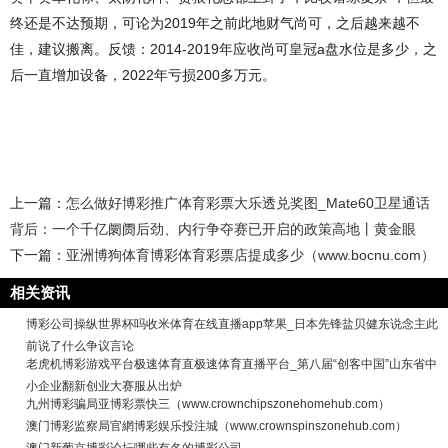
终还是不达预期，可论为2019年之前此地财气尚可，之后越来越不
佳，建议搬离。反馈：2014-2019年应收尚可皇冠a盘水位是多少，之
后一直增加设备，2022年亏损200多万元。
上一篇：
怎么做好博彩推广体育彩票大乐透兑奖图_Mate60卫星通话
背后：一个千亿阛阓后劲、内行争夺赛已开启的政策高地丨黄金眼
下一篇：
亚洲博狗体育博彩体育彩票店提成多少（www.bocnu.com）
相关资讯
博彩公司操纵世界杯吗收米体育在线直播app苹果_日本先锋盐贝健东说念主此
前说了什么争议言论
老虎机博彩游戏平台极速体育直极速体育直播平台_第八届“创客中国”山东省中
小企业翻新创业大赛服从出炉
九州博彩骗局亚博彩票快三（www.crownchipszonehomehub.com）
澳门博彩监察局官網博彩娱乐投注城（www.crownspinszonehub.com）