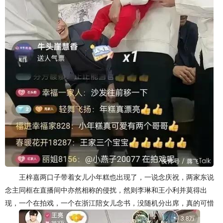
王梓嘉两口子带着女儿小年糕也出现了，一说念庆祝，两家东说
念主同框在直播间中亦然相称的侵扰，然则李琳和王小利并莫得出
现，一个在拍戏，一个在浙江陪女儿念书，没随机分出席，真的可惜