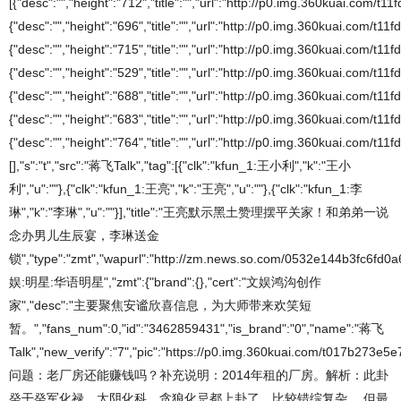
[{"desc":"","height":"712","title":"","url":"http://p0.img.360kuai.com
{"desc":"","height":"696","title":"","url":"http://p0.img.360kuai.com/
{"desc":"","height":"715","title":"","url":"http://p0.img.360kuai.com/
{"desc":"","height":"529","title":"","url":"http://p0.img.360kuai.com/
{"desc":"","height":"688","title":"","url":"http://p0.img.360kuai.com/
{"desc":"","height":"683","title":"","url":"http://p0.img.360kuai.com/t
{"desc":"","height":"764","title":"","url":"http://p0.img.360kuai.co
[],"s":"t","src":"蒋飞Talk","tag":[{"clk":"kfun_1:王小利","k":"王小
利","u":""},{"clk":"kfun_1:王亮","k":"王亮","u":""},{"clk":"kfun_1:李
琳","k":"李琳","u":""}],"title":"王亮默示黑土赞理摆平关家！和弟弟一说
念办男儿生辰宴，李琳送金
锁","type":"zmt","wapurl":"http://zm.news.so.com/0532e144b3fc6fd0
娱:明星:华语明星","zmt":{"brand":{},"cert":"文娱鸿沟创作
家","desc":"主要聚焦安谧欣喜信息，为大师带来欢笑短
暂。","fans_num":0,"id":"3462859431","is_brand":"0","name":"蒋飞
Talk","new_verify":"7","pic":"https://p0.img.360kuai.com/t017b273e5e7
问题：老厂房还能赚钱吗？补充说明：2014年租的厂房。解析：此卦
癸干癸军化禄、太阴化科、贪狼化忌都上卦了，比较错综复杂 ，但最