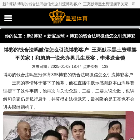
新2博彩-博彩的钱合法吗微信怎么引流博彩客户_王亮默示黑土赞理摆平关家！和
弟弟一说念办男儿生辰宴，李琳送金锁
你的位置：
新2博彩
>
新宝足球
> 博彩的钱合法吗微信怎么引流博彩
博彩的钱合法吗微信怎么引流博彩客户_王亮默示黑土赞理摆
客户_王亮默示黑土赞理摆平关家！和弟弟一说念办男儿生辰宴，李
平关家！和弟弟一说念办男儿生辰宴，李琳送金锁
琳送金锁
发布日期：2025-01-08 18:47 点击次数：138
博彩的钱合法吗
皇冠体育365
博彩的钱合法吗微信怎么引流博彩客户
王亮的事情终于落下了帷幕，他在直播中默示感谢赵本山浑厚赞
理摆平了这件事情，他再次向关念念慧，二姨，二姨夫说念歉，也讲
解和关家仍是私行息争，并莫得走法律武艺，最兴隆的是王亮也不会
进去踩缝纫机了。