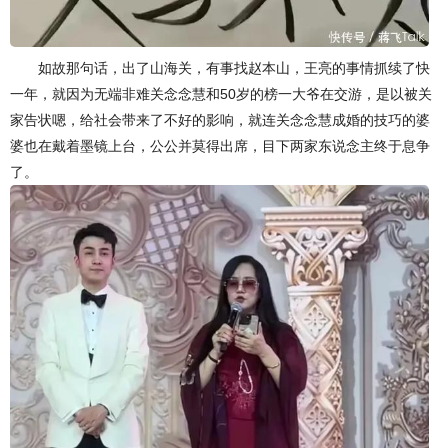
如故那句话，出了山海关，有事找赵本山，王亮的事情抓续了快
一年，就因为无端非难关念念慧和50岁的榜一大爷在交游，是以被关
家告状嗯，给社会带来了不好的影响，就连关念念慧成婚的技巧的婆
婆也在戴着墨镜上台，公公并莫得出席，目下两家东说念主终于息争
了。