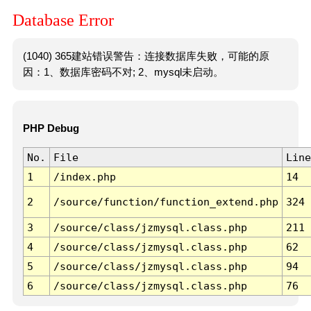
Database Error
(1040) 365建站错误警告：连接数据库失败，可能的原
因：1、数据库密码不对; 2、mysql未启动。
PHP Debug
No.
File
Line
1
/index.php
14
2
/source/function/function_extend.php
324
3
/source/class/jzmysql.class.php
211
4
/source/class/jzmysql.class.php
62
5
/source/class/jzmysql.class.php
94
6
/source/class/jzmysql.class.php
76