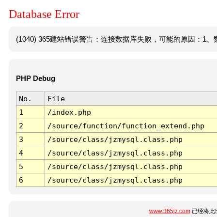
Database Error
(1040) 365建站错误警告：连接数据库失败，可能的原因：1、数
PHP Debug
No.
File
1
/index.php
2
/source/function/function_extend.php
3
/source/class/jzmysql.class.php
4
/source/class/jzmysql.class.php
5
/source/class/jzmysql.class.php
6
/source/class/jzmysql.class.php
www.365jz.com
已经将此