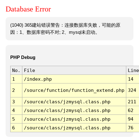
Database Error
(1040) 365建站错误警告：连接数据库失败，可能的原
因：1、数据库密码不对; 2、mysql未启动。
PHP Debug
No.
File
Line
1
/index.php
14
2
/source/function/function_extend.php
324
3
/source/class/jzmysql.class.php
211
4
/source/class/jzmysql.class.php
62
5
/source/class/jzmysql.class.php
94
6
/source/class/jzmysql.class.php
76