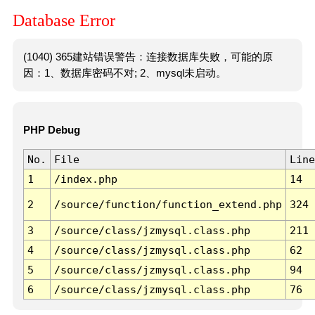
Database Error
(1040) 365建站错误警告：连接数据库失败，可能的原
因：1、数据库密码不对; 2、mysql未启动。
PHP Debug
No.
File
Line
1
/index.php
14
2
/source/function/function_extend.php
324
3
/source/class/jzmysql.class.php
211
4
/source/class/jzmysql.class.php
62
5
/source/class/jzmysql.class.php
94
6
/source/class/jzmysql.class.php
76