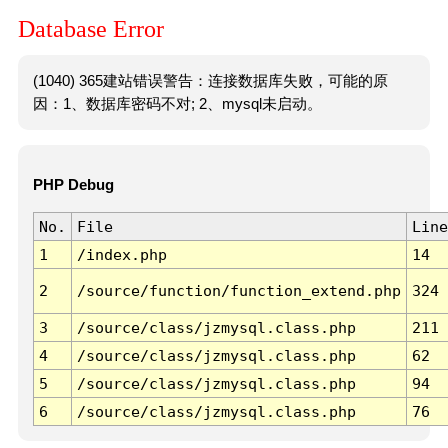
Database Error
(1040) 365建站错误警告：连接数据库失败，可能的原
因：1、数据库密码不对; 2、mysql未启动。
PHP Debug
No.
File
Line
1
/index.php
14
2
/source/function/function_extend.php
324
3
/source/class/jzmysql.class.php
211
4
/source/class/jzmysql.class.php
62
5
/source/class/jzmysql.class.php
94
6
/source/class/jzmysql.class.php
76