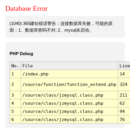
Database Error
(1040) 365建站错误警告：连接数据库失败，可能的原
因：1、数据库密码不对; 2、mysql未启动。
PHP Debug
No.
File
Line
1
/index.php
14
2
/source/function/function_extend.php
324
3
/source/class/jzmysql.class.php
211
4
/source/class/jzmysql.class.php
62
5
/source/class/jzmysql.class.php
94
6
/source/class/jzmysql.class.php
76