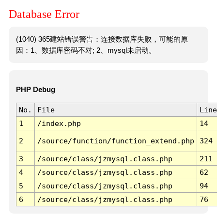
Database Error
(1040) 365建站错误警告：连接数据库失败，可能的原
因：1、数据库密码不对; 2、mysql未启动。
PHP Debug
No.
File
Line
1
/index.php
14
2
/source/function/function_extend.php
324
3
/source/class/jzmysql.class.php
211
4
/source/class/jzmysql.class.php
62
5
/source/class/jzmysql.class.php
94
6
/source/class/jzmysql.class.php
76