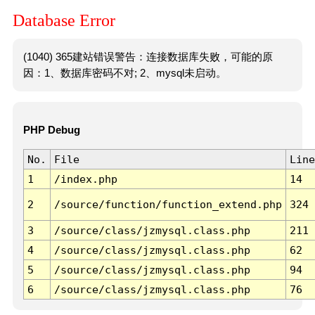
Database Error
(1040) 365建站错误警告：连接数据库失败，可能的原
因：1、数据库密码不对; 2、mysql未启动。
PHP Debug
No.
File
Line
1
/index.php
14
2
/source/function/function_extend.php
324
3
/source/class/jzmysql.class.php
211
4
/source/class/jzmysql.class.php
62
5
/source/class/jzmysql.class.php
94
6
/source/class/jzmysql.class.php
76