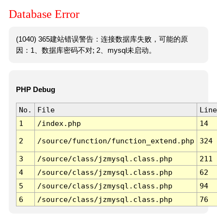
Database Error
(1040) 365建站错误警告：连接数据库失败，可能的原
因：1、数据库密码不对; 2、mysql未启动。
PHP Debug
No.
File
Line
1
/index.php
14
2
/source/function/function_extend.php
324
3
/source/class/jzmysql.class.php
211
4
/source/class/jzmysql.class.php
62
5
/source/class/jzmysql.class.php
94
6
/source/class/jzmysql.class.php
76