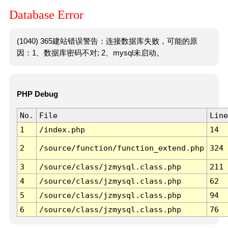
Database Error
(1040) 365建站错误警告：连接数据库失败，可能的原
因：1、数据库密码不对; 2、mysql未启动。
PHP Debug
No.
File
Line
1
/index.php
14
2
/source/function/function_extend.php
324
3
/source/class/jzmysql.class.php
211
4
/source/class/jzmysql.class.php
62
5
/source/class/jzmysql.class.php
94
6
/source/class/jzmysql.class.php
76