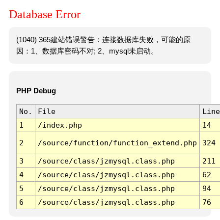
Database Error
(1040) 365建站错误警告：连接数据库失败，可能的原
因：1、数据库密码不对; 2、mysql未启动。
PHP Debug
No.
File
Line
1
/index.php
14
2
/source/function/function_extend.php
324
3
/source/class/jzmysql.class.php
211
4
/source/class/jzmysql.class.php
62
5
/source/class/jzmysql.class.php
94
6
/source/class/jzmysql.class.php
76