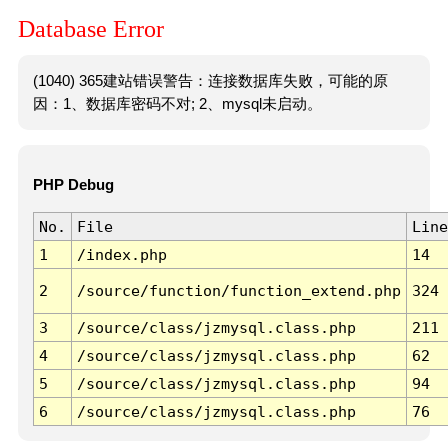
Database Error
(1040) 365建站错误警告：连接数据库失败，可能的原
因：1、数据库密码不对; 2、mysql未启动。
PHP Debug
No.
File
Line
1
/index.php
14
2
/source/function/function_extend.php
324
3
/source/class/jzmysql.class.php
211
4
/source/class/jzmysql.class.php
62
5
/source/class/jzmysql.class.php
94
6
/source/class/jzmysql.class.php
76